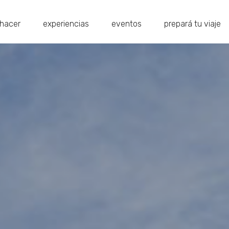
hacer
experiencias
eventos
prepará tu viaje