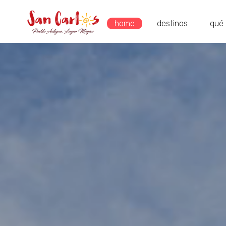
home
destinos
qué 